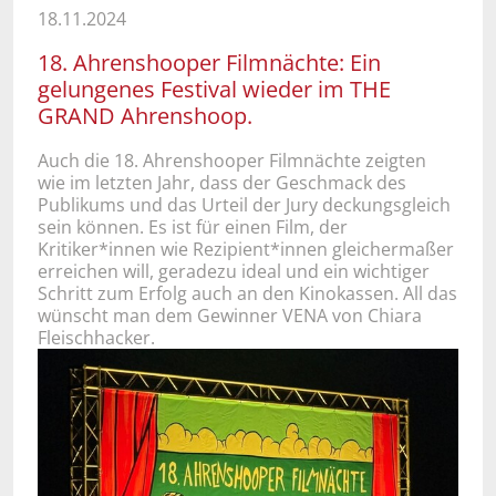
18.11.2024
18. Ahrenshooper Filmnächte: Ein
gelungenes Festival wieder im THE
GRAND Ahrenshoop.
Auch die 18. Ahrenshooper Filmnächte zeigten
wie im letzten Jahr, dass der Geschmack des
Publikums und das Urteil der Jury deckungsgleich
sein können. Es ist für einen Film, der
Kritiker*innen wie Rezipient*innen gleichermaßer
erreichen will, geradezu ideal und ein wichtiger
Schritt zum Erfolg auch an den Kinokassen. All das
wünscht man dem Gewinner VENA von Chiara
Fleischhacker.