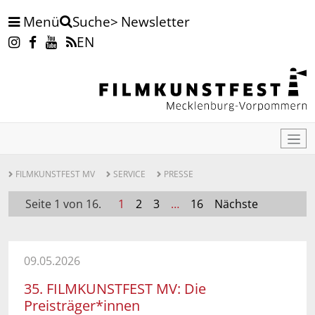
Menü
Newsletter
Suche
EN
FILMKUNSTFEST MV
SERVICE
PRESSE
Seite 1 von 16.
1
2
3
…
16
Nächste
09.05.2026
35. FILMKUNSTFEST MV: Die
Preisträger*innen