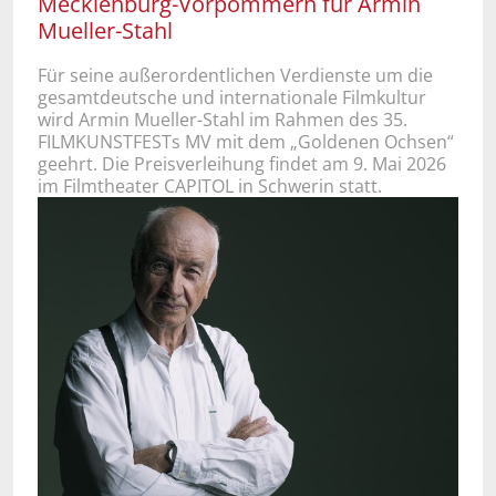
Mecklenburg-Vorpommern für Armin
Mueller-Stahl
Für seine außerordentlichen Verdienste um die
gesamtdeutsche und internationale Filmkultur
wird Armin Mueller-Stahl im Rahmen des 35.
FILMKUNSTFESTs MV mit dem „Goldenen Ochsen“
geehrt. Die Preisverleihung findet am 9. Mai 2026
im Filmtheater CAPITOL in Schwerin statt.