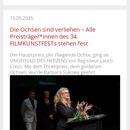
13.05.2025
Die Ochsen sind verliehen – Alle
Preisträger*innen des 34.
FILMKUNSTFESTs stehen fest
Der Hauptpreis, der Fliegende Ochse, ging an
UNGEDULD DES HERZENS von Regisseur Lauro
Cress. Mit dem Ehrenpreis, dem goldenen
Ochsen, wurde Barbara Sukowa geehrt.