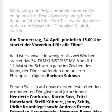
Mit Katalog und Programmfolder können Sie
entspannt Ihre Festivalwoche planen, bevor
dann am 24. April der Film-Ticketverkauf, online
und an den Kassen des Filmpalast Capitol,
startet.
Am Donnerstag, 24. April, pünktlich 15.00 Uhr
startet der Vorverkauf für alle Filme!
bald ist es soweit: In weniger als zwei Wochen
startet das 34. FILMKUNSTFEST MV. Vom 6. bis
11. Mai steht Schwerin ganz im Zeichen des
Kinos, der Filmschaffenden und unserer
Ehrenpreisträgerin
Barbara Sukowa
.
Freuen Sie sich auf unsere ersten feststehenden,
prominenten Filmgäste und Juror*innen:
Henriette Confurius, Katrin Sass, Fritzi
Haberlandt, Steffi Kühnert, Jenny Schily,
Ulrike Krumbiegel sowie Andreas Dresen,
Sebastian Urzendowsky, Hermann Beyer, Max