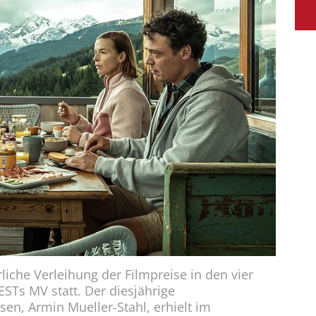
liche Verleihung der Filmpreise in den vier
Ts MV statt. Der diesjährige
en, Armin Mueller-Stahl, erhielt im