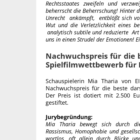
Rechtsstaates zweifeln und verzwe
beherrscht die Beherrschung! Hinter d
Unrecht ankämpft, entblößt sich vo
Wut und die Verletzlichkeit eines 
analytisch subtile und reduzierte Art
uns in einen Strudel der Emotionen! E
Nachwuchspreis für die b
Spielfilmwettbewerb für 
Schauspielerin Mia Tharia von
Nachwuchspreis für die beste dars
Der Preis ist dotiert mit 2.500 
gestiftet.
Jurybegründung:
Mia Tharia bewegt sich durch d
Rassismus, Homophobie und gesellsch
wortlos, oft allein durch Blicke u