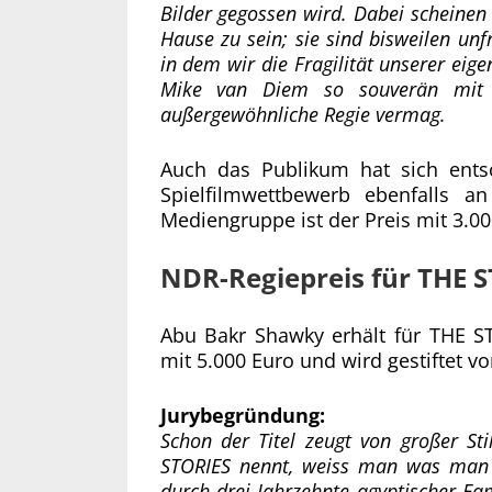
Bilder gegossen wird. Dabei scheinen
Hause zu sein; sie sind bisweilen unf
in dem wir die Fragilität unserer ei
Mike van Diem so souverän mit 
außergewöhnliche Regie vermag.
Auch das Publikum hat sich ents
Spielfilmwettbewerb ebenfalls a
Mediengruppe ist der Preis mit 3.00
NDR-Regiepreis für THE 
Abu Bakr Shawky erhält für THE ST
mit 5.000 Euro und wird gestiftet
Jurybegründung:
Schon der Titel zeugt von großer St
STORIES nennt, weiss man was man t
durch drei Jahrzehnte agyptischer Fa