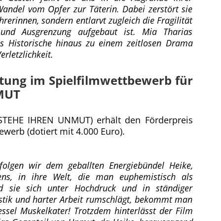
andel vom Opfer zur Täterin. Dabei zerstört sie
hrerinnen, sondern entlarvt zugleich die Fragilität
 und Ausgrenzung aufgebaut ist. Mia Tharias
as Historische hinaus zu einem zeitlosen Drama
rletzlichkeit.
ftung im Spielfilmwettbewerb für
MUT
RSTEHE IHREN UNMUT) erhält den Förderpreis
ewerb (dotiert mit 4.000 Euro).
olgen wir dem geballten Energiebündel Heike,
ens, in ihre Welt, die man euphemistisch als
nd sie sich unter Hochdruck und in ständiger
istik und harter Arbeit rumschlägt, bekommt man
sel Muskelkater! Trotzdem hinterlässt der Film