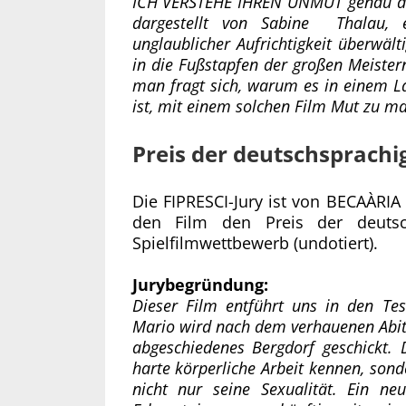
ICH VERSTEHE IHREN UNMUT genau das
dargestellt von Sabine Thalau, e
unglaublicher Aufrichtigkeit überwält
in die Fußstapfen der großen Meister
man fragt sich, warum es in einem L
ist, mit einem solchen Film Mut zu m
Preis der deutschsprachi
Die FIPRESCI-Jury ist von BECAÀRIA
den Film den Preis der deutsch
Spielfilmwettbewerb (undotiert).
Jurybegründung:
Dieser Film entführt uns in den Te
Mario wird nach dem verhauenen Abit
abgeschiedenes Bergdorf geschickt. D
harte körperliche Arbeit kennen, son
nicht nur seine Sexualität. Ein ne