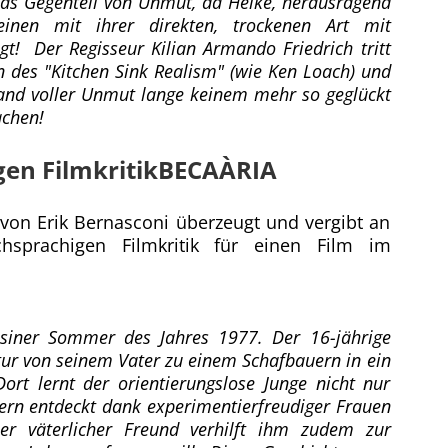
 Gegenteil von Unmut, da Heike, herausragend
inen mit ihrer direkten, trockenen Art mit
igt! Der Regisseur Kilian Armando Friedrich tritt
n des "Kitchen Sink Realism" (wie Ken Loach) und
and voller Unmut lange keinem mehr so geglückt
achen!
gen Filmkritik
BECAÀRIA
 von Erik Bernasconi überzeugt und vergibt an
sprachigen Filmkritik für einen Film im
ssiner Sommer des Jahres 1977. Der 16-jährige
ur von seinem Vater zu einem Schafbauern in ein
ort lernt der orientierungslose Junge nicht nur
dern entdeckt dank experimentierfreudiger Frauen
uer väterlicher Freund verhilft ihm zudem zur