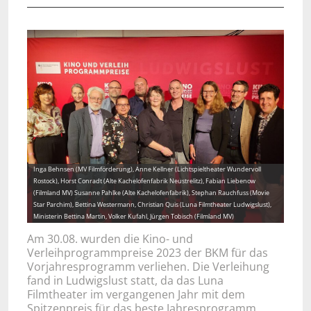
Inga Behnsen (MV Filmförderung), Anne Kellner (Lichtspieltheater Wundervoll
Rostock), Horst Conradt (Alte Kachelofenfabrik Neustrelitz), Fabian Liebenow
(Filmland MV) Susanne Pahlke (Alte Kachelofenfabrik), Stephan Rauchfuss (Movie
Star Parchim), Bettina Westermann, Christian Quis (Luna Filmtheater Ludwigslust),
Ministerin Bettina Martin, Volker Kufahl, Jürgen Tobisch (Filmland MV)
Am 30.08. wurden die Kino- und
Verleihprogrammpreise 2023 der BKM für das
Vorjahresprogramm verliehen. Die Verleihung
fand in Ludwigslust statt, da das Luna
Filmtheater im vergangenen Jahr mit dem
Spitzenpreis für das beste Jahresprogramm