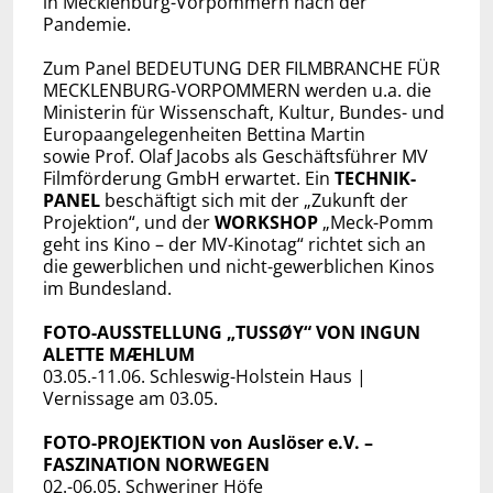
in Mecklenburg-Vorpommern nach der
Pandemie.
Zum Panel BEDEUTUNG DER FILMBRANCHE FÜR
MECKLENBURG-VORPOMMERN werden u.a. die
Ministerin für Wissenschaft, Kultur, Bundes- und
Europaangelegenheiten Bettina Martin
sowie Prof. Olaf Jacobs als Geschäftsführer MV
Filmförderung GmbH erwartet. Ein
TECHNIK-
PANEL
beschäftigt sich mit der „Zukunft der
Projektion“, und der
WORKSHOP
„Meck-Pomm
geht ins Kino – der MV-Kinotag“ richtet sich an
die gewerblichen und nicht-gewerblichen Kinos
im Bundesland.
FOTO-AUSSTELLUNG „TUSSØY“ VON INGUN
ALETTE MÆHLUM
03.05.-11.06. Schleswig-Holstein Haus |
Vernissage am 03.05.
FOTO-PROJEKTION von Auslöser e.V. –
FASZINATION NORWEGEN
02.-06.05. Schweriner Höfe