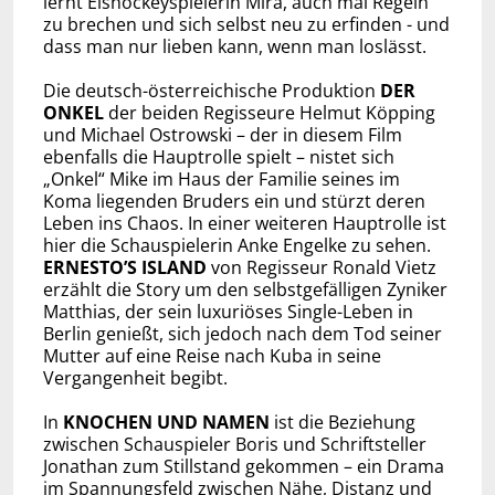
lernt Eishockeyspielerin Mira, auch mal Regeln
zu brechen und sich selbst neu zu erfinden - und
dass man nur lieben kann, wenn man loslässt.
Die deutsch-österreichische Produktion
DER
ONKEL
der beiden Regisseure Helmut Köpping
und Michael Ostrowski – der in diesem Film
ebenfalls die Hauptrolle spielt – nistet sich
„Onkel“ Mike im Haus der Familie seines im
Koma liegenden Bruders ein und stürzt deren
Leben ins Chaos. In einer weiteren Hauptrolle ist
hier die Schauspielerin Anke Engelke zu sehen.
ERNESTO’S ISLAND
von Regisseur Ronald Vietz
erzählt die Story um den selbstgefälligen Zyniker
Matthias, der sein luxuriöses Single-Leben in
Berlin genießt, sich jedoch nach dem Tod seiner
Mutter auf eine Reise nach Kuba in seine
Vergangenheit begibt.
In
KNOCHEN UND NAMEN
ist die Beziehung
zwischen Schauspieler Boris und Schriftsteller
Jonathan zum Stillstand gekommen – ein Drama
im Spannungsfeld zwischen Nähe, Distanz und