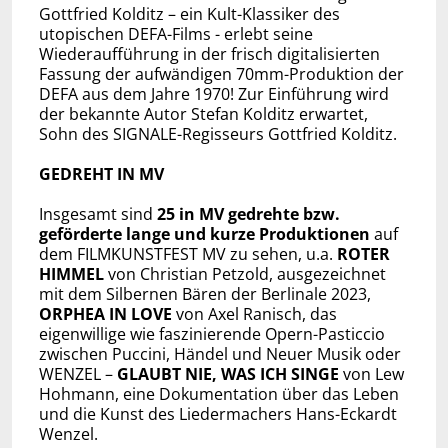
Gottfried Kolditz – ein Kult-Klassiker des
utopischen DEFA-Films - erlebt seine
Wiederaufführung in der frisch digitalisierten
Fassung der aufwändigen 70mm-Produktion der
DEFA aus dem Jahre 1970! Zur Einführung wird
der bekannte Autor Stefan Kolditz erwartet,
Sohn des SIGNALE-Regisseurs Gottfried Kolditz.
GEDREHT IN MV
Insgesamt sind
25 in MV gedrehte bzw.
geförderte lange und kurze Produktionen
auf
dem FILMKUNSTFEST MV zu sehen, u.a.
ROTER
HIMMEL
von Christian Petzold, ausgezeichnet
mit dem Silbernen Bären der Berlinale 2023,
ORPHEA IN LOVE
von Axel Ranisch, das
eigenwillige wie faszinierende Opern-Pasticcio
zwischen Puccini, Händel und Neuer Musik oder
WENZEL –
GLAUBT NIE, WAS ICH SINGE
von Lew
Hohmann, eine Dokumentation über das Leben
und die Kunst des Liedermachers Hans-Eckardt
Wenzel.