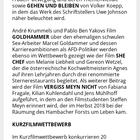
sowie
GEHEN UND BLEIBEN
von Volker Koepp,
in dem das Werk des Schriftstellers Uwe Johnson
näher beleuchtet wird.
André Krummels und Pablo Ben Yakovs Film
GOLDHAMMER
über den ehemaligen schwulen
Sex-Arbeiter Marcel Goldammer und dessen
Karriereambitionen als AFD-Politiker werden
ebenso im Wettbewerb gezeigt wie der Film
SHE
CHEF
von Melanie Liebheit und Gereon Wetzel,
der die österreichische Kochweltmeisterin Agnes
auf ihren Lehrjahren durch drei renommierte
Sternerestaurants begleitet. Als weiterer Beitrag
wird der Film
VERGISS MEYN NICHT
von Fabiana
Fragale, Kilian Kuhlendahl und Jens Mühlhoff
aufgeführt, in dem an den Filmstudenten Steffen
Meyn erinnert wird, der im Herbst 2018 bei der
Räumung des Hambacher Forsts um Leben kam.
KURZFILMWETTBEWERB
Im Kurzfilmwettbewerb konkurrieren 20