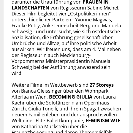
darunter die Uraufführung von
FRAUEN IN
LANDSCHAFTEN
von Regisseurin Sabine Michel.
Dieser Film begleitet vier „Ostpolitikerinnen“
unterschiedlicher Parteien - Yvonne Magwas,
Frauke Petry, Anke Domscheit-Berg und Manuela
Schwesig - und untersucht, wie sich ostdeutsche
Sozialisation, die Erfahrung gesellschaftlicher
Umbrüche und Alltag, auf ihre politische Arbeit
auswirken. Wir freuen uns, dass am 4. Mai neben
der Regisseurin auch Mecklenburg-
Vorpommerns Ministerpräsidentin Manuela
Schwesig bei der Aufführung anwesend sein
wird.
Weitere Filme im Wettbewerb sind
27 Storeys
von Bianca Gleissinger über den Wohnpark
Alterlaa in Wien,
BECOMING GIULIA
von Laura
Kaehr über die Solotänzerin am Opernhaus
Zürich, Giulia Tonelli, und ihrem Spagat zwischen
neuem Familienleben und der anspruchsvollen
Welt einer Elite-Ballettkompanie,
FEMINISM WTF
von Katharina Mückstein über die
Frauen*bewegung und deren Themenvielfalt