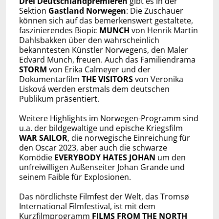
Drei Deutschlandpremieren
gibt es in der
Sektion
Gastland Norwegen
: Die Zuschauer
können sich auf das bemerkenswert gestaltete,
faszinierendes Biopic
MUNCH
von Henrik Martin
Dahlsbakken über den wahrscheinlich
bekanntesten Künstler Norwegens, den Maler
Edvard Munch, freuen. Auch das Familiendrama
STORM
von Erika Calmeyer und der
Dokumentarfilm
THE VISITORS
von Veronika
Lisková werden erstmals dem deutschen
Publikum präsentiert.
Weitere Highlights im Norwegen-Programm sind
u.a. der bildgewaltige und epische Kriegsfilm
WAR SAILOR
, die norwegische Einreichung für
den Oscar 2023, aber auch die schwarze
Komödie
EVERYBODY HATES JOHAN
um den
unfreiwilligen Außenseiter Johan Grande und
seinem Faible für Explosionen.
Das nördlichste Filmfest der Welt, das Tromsø
International Filmfestival, ist mit dem
Kurzfilmprogramm
FILMS FROM THE NORTH