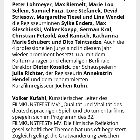
Peter Lohmeyer, Max Riemelt, Marie-Lou
Sellem, Samuel Finzi, Lore Stefanek, Devid
Striesow, Margarethe Tiesel und Lina Wendel
,
die Regisseur*innen
Sylke Enders, Max
Gleschinski, Volker Koepp, German Kral,
Christian Petzold, Axel Ranisch, Katharina
Marie Schubert und Dito Tsintsadze
. Auch die
4 professionellen Jurys sind in diesem Jahr
wieder prominent besetzt, u.a. mit dem
Kulturmanager und ehemaligen Berlinale-
Direktor
Dieter Kosslick
, der Schauspielerin
Julia Richter
, der Regisseurin
Annekatrin
Hendel
und dem renommierten
Kurzfilmregisseur
Jochen Kuhn
.
Volker Kufahl
, Künstlerischer Leiter des
FILMKUNSTFEST MV: „Qualität und Vitalität des
deutschsprachigen Spiel- und Dokumentarfilms
spiegeln sich im Programm des 32.
FILMKUNSTFESTs MV. Die filmische Reflektion
gesellschaftlicher Themen hat uns oft begeistert.
Zugleich gelingt die Gratwanderung zwischen