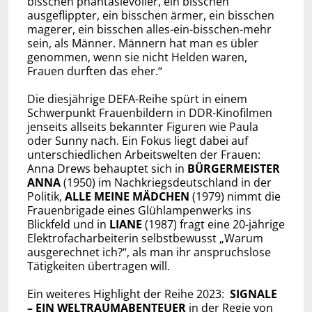
bisschen phantasievoller, ein bisschen
ausgeflippter, ein bisschen ärmer, ein bisschen
magerer, ein bisschen alles-ein-bisschen-mehr
sein, als Männer. Männern hat man es übler
genommen, wenn sie nicht Helden waren,
Frauen durften das eher.“
Die diesjährige DEFA-Reihe spürt in einem
Schwerpunkt Frauenbildern in DDR-Kinofilmen
jenseits allseits bekannter Figuren wie Paula
oder Sunny nach. Ein Fokus liegt dabei auf
unterschiedlichen Arbeitswelten der Frauen:
Anna Drews behauptet sich in
BÜRGERMEISTER
ANNA
(1950) im Nachkriegsdeutschland in der
Politik,
ALLE MEINE MÄDCHEN
(1979) nimmt die
Frauenbrigade eines Glühlampenwerks ins
Blickfeld und in
LIANE
(1987) fragt eine 20-jährige
Elektrofacharbeiterin selbstbewusst „Warum
ausgerechnet ich?“, als man ihr anspruchslose
Tätigkeiten übertragen will.
Ein weiteres Highlight der Reihe 2023:
SIGNALE
– EIN WELTRAUMABENTEUER
in der Regie von