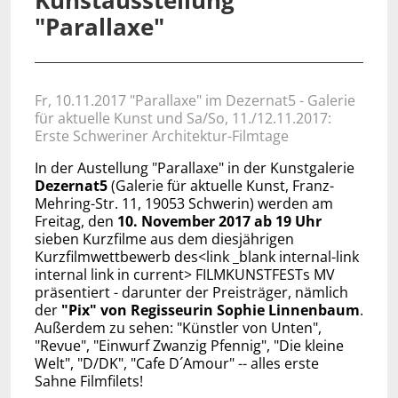
Kunstausstellung
"Parallaxe"
Fr, 10.11.2017 "Parallaxe" im Dezernat5 - Galerie
für aktuelle Kunst und Sa/So, 11./12.11.2017:
Erste Schweriner Architektur-Filmtage
In der Austellung "Parallaxe" in der Kunstgalerie
Dezernat5
(Galerie für aktuelle Kunst, Franz-
Mehring-Str. 11, 19053 Schwerin) werden am
Freitag, den
10. November 2017 ab 19 Uhr
sieben Kurzfilme aus dem diesjährigen
Kurzfilmwettbewerb des<link _blank internal-link
internal link in current> FILMKUNSTFESTs MV
präsentiert - darunter der Preisträger, nämlich
der
"Pix" von Regisseurin Sophie Linnenbaum
.
Außerdem zu sehen: "Künstler von Unten",
"Revue", "Einwurf Zwanzig Pfennig", "Die kleine
Welt", "D/DK", "Cafe D´Amour" -- alles erste
Sahne Filmfilets!