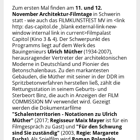
Zum ersten Mal finden am
11. und 12.
November Architektur-Filmtage
in Schwerin
statt - wie auch das FILMKUNSTFEST MV im <link
http: das-capitol.de _blank external-link-new-
window internal link in current>Filmpalast
Capitol (Kino 3 & 4). Der Schwerpunkt des
Programms liegt auf dem Werk des
Bauingenieurs
Ulrich Müther
(1934-2007),
herausragender Vertreter der architektonischen
Moderne in Deutschland und Pionier des
Betonschalenbaus. Zu den markantesten
Gebäuden, die Müther mit seiner in der DDR im
Spritzbetonverfahren herstellen ließ, zählt die
Rettungsstation in seinem Geburts- und
Sterbeort Binz, die auch in Anzeigen der FILM
COMMISSION MV verwendet wird. Gezeigt
werden die Dokumentarfilme
"Schalenterritorien - Notationen zu Ulrich
Müther"
(2017;
Regisseur Maix Mayer
ist für ein
Filmgespräch zu Gast) und
"Für den Schwung
sind Sie zuständig"
(2003,
Regie:
Margarete
Fuchs
)
. Als Spielfilm wird
Roman Polanskis