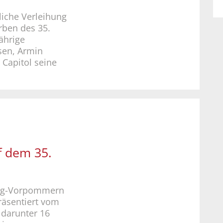
liche Verleihung
rben des 35.
ährige
sen, Armin
o Capitol seine
uf dem 35.
rg-Vorpommern
räsentiert vom
 darunter 16