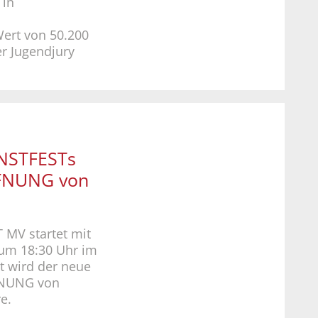
 in
Wert von 50.200
er Jugendjury
UNSTFESTs
FNUNG von
 MV startet mit
 um 18:30 Uhr im
gt wird der neue
FNUNG von
e.