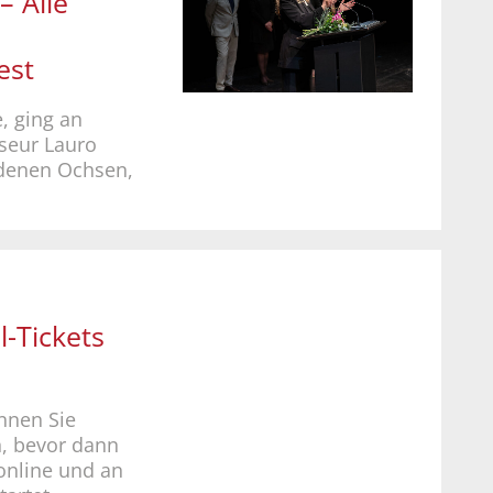
– Alle
est
, ging an
eur Lauro
ldenen Ochsen,
l-Tickets
nnen Sie
n, bevor dann
 online und an