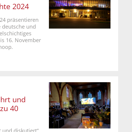
hte 2024
24 präsentieren
e deutsche und
elschichtiges
is 16. November
hoop.
ührt und
 zu 40
 und diskutiert“