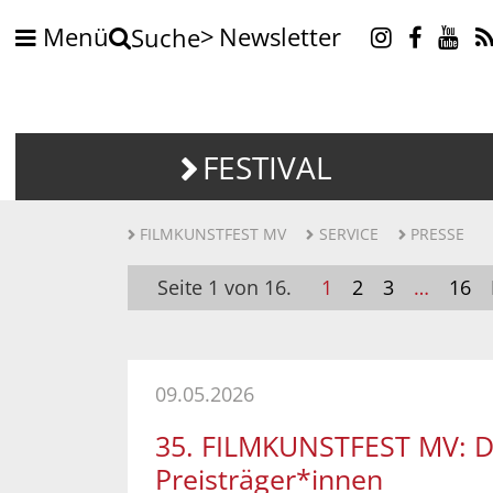
Menü
Newsletter
Suche
FESTIVAL
FILMKUNSTFEST MV
SERVICE
PRESSE
Seite 1 von 16.
1
2
3
…
16
09.05.2026
35. FILMKUNSTFEST MV: D
Preisträger*innen