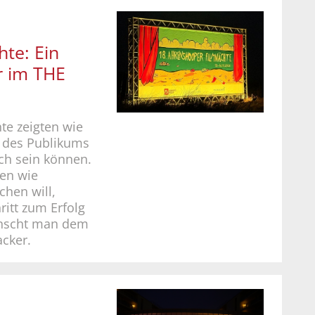
te: Ein
r im THE
te zeigten wie
k des Publikums
ich sein können.
nen wie
chen will,
ritt zum Erfolg
ünscht man dem
cker.