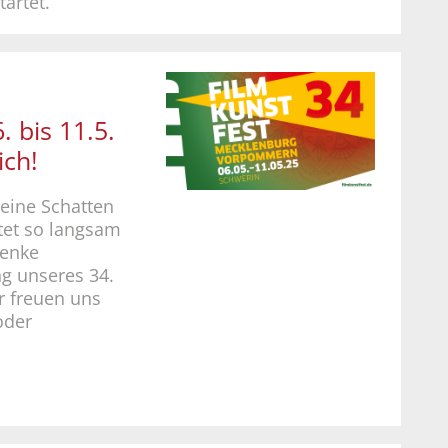
artet.
bis 11.5.
ich!
eine Schatten
tet so langsam
henke
ng unseres 34.
ir freuen uns
oder