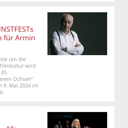
KUNSTFESTs
 für Armin
nste um die
Filmkultur wird
 35.
enen Ochsen“
m 9. Mai 2026 im
t.