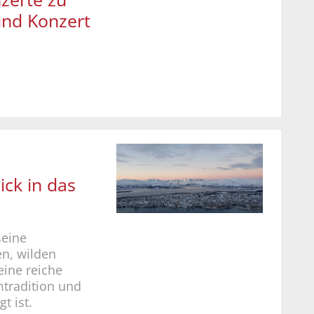
und Konzert
ick in das
seine
n, wilden
eine reiche
mtradition und
t ist.