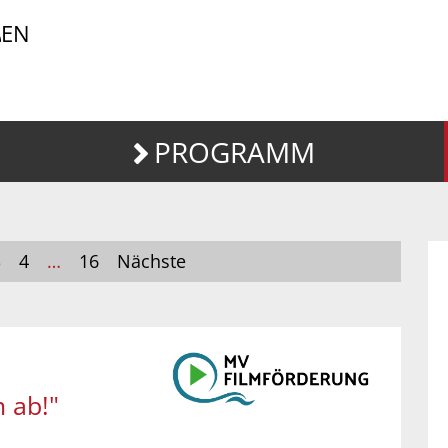
EN
PROGRAMM
3
4
…
16
Nächste
 ab!"