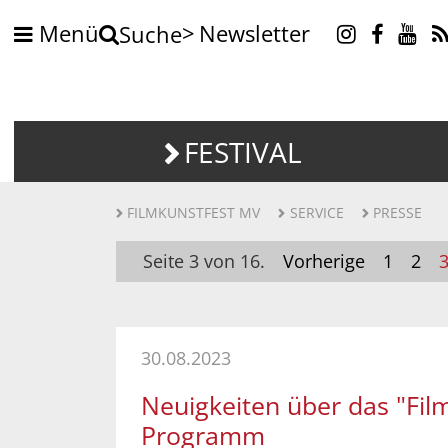
Menü
Newsletter
Suche
FESTIVAL
FILMKUNSTFEST MV
SERVICE
PRESSE
Seite 3 von 16.
Vorherige
1
2
30.08.2023
Neuigkeiten über das "Film
Programm