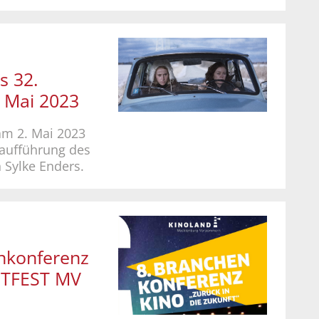
s 32.
 Mai 2023
am 2. Mai 2023
aufführung des
Sylke Enders.
nkonferenz
STFEST MV