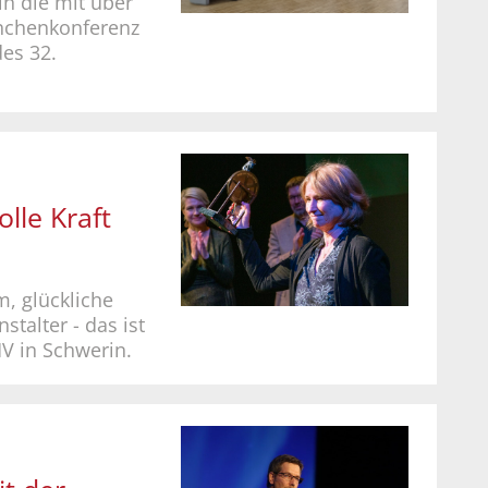
in die mit über
anchenkonferenz
es 32.
lle Kraft
m, glückliche
stalter - das ist
V in Schwerin.