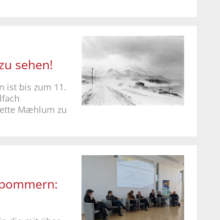
 zu sehen!
 ist bis zum 11.
lfach
lette Mæhlum zu
rpommern: