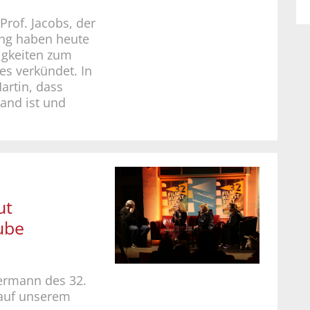
Prof. Jacobs, der
ung haben heute
igkeiten zum
s verkündet. In
artin, dass
and ist und
ut
ube
ermann des 32.
 auf unserem