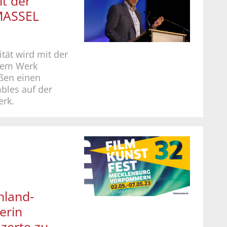
t der
MASSEL
ität wird mit der
tem Werk
ßen einen
bles auf der
erk.
hland­
erin
zerte zu