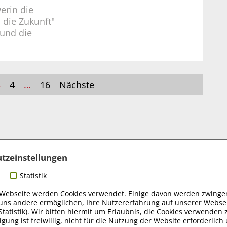
erin die
 die Zukunft"
 und die
3
4
…
16
Nächste
tzeinstellungen
r und Sponsoren
Statistik
 Webseite werden Cookies verwendet. Einige davon werden zwingen
uns andere ermöglichen, Ihre Nutzererfahrung auf unserer Websei
Statistik). Wir bitten hiermit um Erlaubnis, die Cookies verwenden 
igung ist freiwillig, nicht für die Nutzung der Website erforderlic