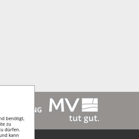
d benötigt,
te zu
zu dürfen.
h und kann